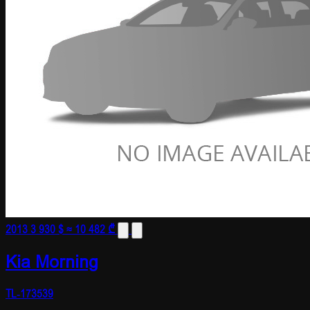
2013
3 930 $
≈ 10 482 ₾
Kia Morning
TL-173539