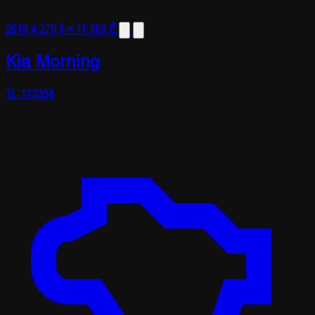
2016
4 270 $
≈ 11 389 ₾
Kia Morning
TL-173358