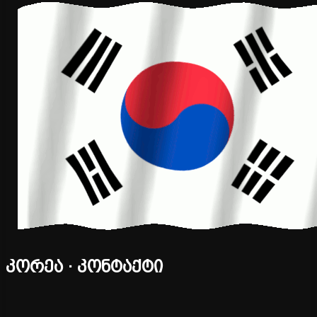
კორეა · კონტაქტი