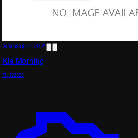
2023
680 $
≈ 1 814 ₾
Kia Morning
TL-173600