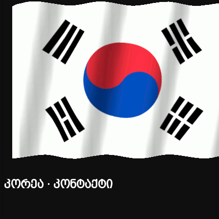
კორეა · კონტაქტი