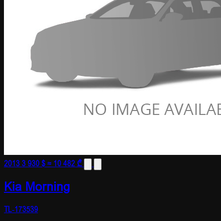
2013
3 930 $
≈ 10 482 ₾
Kia Morning
TL-173539