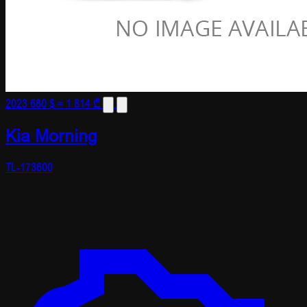
2023
680 $
≈ 1 814 ₾
Kia Morning
TL-173600