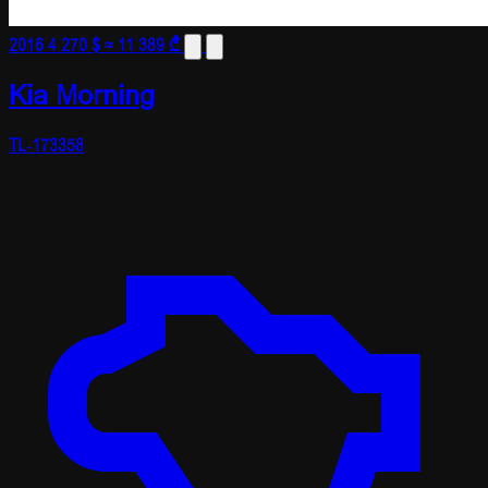
2016
4 270 $
≈ 11 389 ₾
Kia Morning
TL-173358