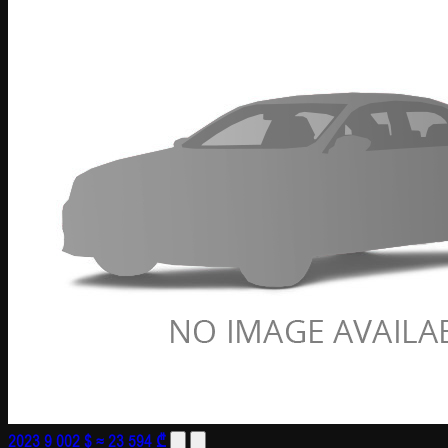
2023
9 002 $
≈ 23 594 ₾