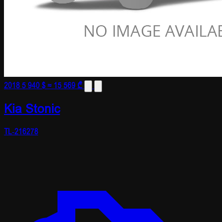
2018
5 940 $
≈ 15 569 ₾
Kia Stonic
TL-216278