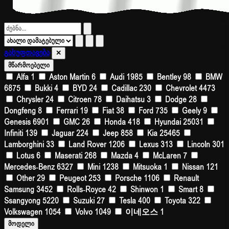
გასუფთავება
✕
მწარმოებელი
Alfa
1
Aston Martin
6
Audi
1985
Bentley
98
BMW
6875
Bukki
4
BYD
24
Cadillac
230
Chevrolet
4473
Chrysler
24
Citroen
78
Daihatsu
3
Dodge
28
Dongfeng
8
Ferrari
19
Fiat
38
Ford
735
Geely
9
Genesis
6901
GMC
26
Honda
418
Hyundai
25031
Infiniti
139
Jaguar
224
Jeep
858
Kia
25465
Lamborghini
33
Land Rover
1206
Lexus
313
Lincoln
301
Lotus
6
Maserati
268
Mazda
4
McLaren
7
Mercedes-Benz
6327
Mini
1238
Mitsuoka
1
Nissan
121
Other
29
Peugeot
253
Porsche
1106
Renault
Samsung
3452
Rolls-Royce
42
Shinwon
1
Smart
8
Ssangyong
5220
Suzuki
27
Tesla
400
Toyota
322
Volkswagen
1054
Volvo
1049
이네오스
1
მოდელი