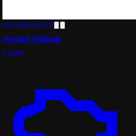
2021
21 889 $
≈ 57 371 ₾
Hyundai Palisade
TL-216281