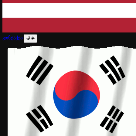
კონტაქტი
🌙
☀️