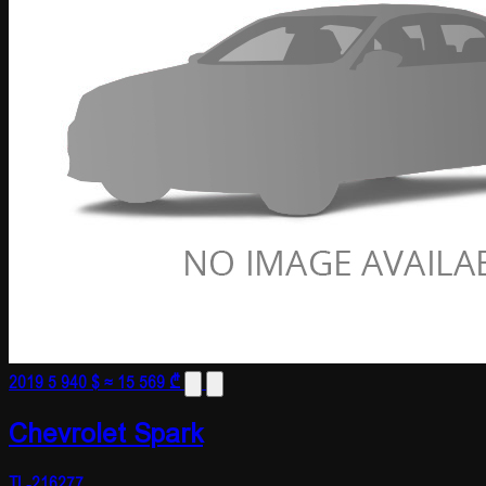
2019
5 940 $
≈ 15 569 ₾
Chevrolet Spark
TL-216277