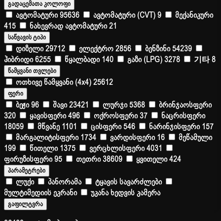
გადაცემათა კოლოფი
ავტომატური
95636
ავტომატური (CVT)
9
მექანიკური
415
ნახევრად ავტომატური
21
საწვავის ტიპი
დიზელი
29712
ელექტრო
2856
ბენზინი
54239
ჰიბრიდი
6255
წყალბადი
140
გაზი (LPG)
3278
기타
8
წამყვანი თვლები
ოთხივე წამყვანი (4x4)
25612
ფერი
ბეჟი
96
შავი
23421
ლურჯი
5368
ბრინჯაოსფერი
320
ყავისფერი
496
ოქროსფერი
37
ნაცრისფერი
18059
მწვანე
1101
ცისფერი
546
ნარინჯისფერი
157
მარგალიტისფერი
1734
ვარდისფერი
16
მეწამული
199
წითელი
1375
ვერცხლისფერი
4031
ფირუზისფერი
95
თეთრი
38609
ყვითელი
424
პარამეტრები
ლუქი
პანორამა
ტყავის სავარძლები
მულტიმედიის ეკრანი
უკანა ხედვის კამერა
გაფილტვრა