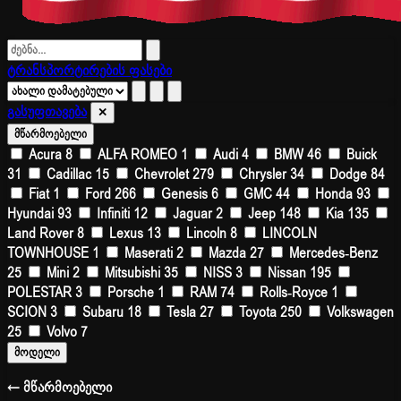
ტრანსპორტირების ფასები
გასუფთავება
✕
მწარმოებელი
Acura
8
ALFA ROMEO
1
Audi
4
BMW
46
Buick
31
Cadillac
15
Chevrolet
279
Chrysler
34
Dodge
84
Fiat
1
Ford
266
Genesis
6
GMC
44
Honda
93
Hyundai
93
Infiniti
12
Jaguar
2
Jeep
148
Kia
135
Land Rover
8
Lexus
13
Lincoln
8
LINCOLN
TOWNHOUSE
1
Maserati
2
Mazda
27
Mercedes-Benz
25
Mini
2
Mitsubishi
35
NISS
3
Nissan
195
POLESTAR
3
Porsche
1
RAM
74
Rolls-Royce
1
SCION
3
Subaru
18
Tesla
27
Toyota
250
Volkswagen
25
Volvo
7
მოდელი
← მწარმოებელი