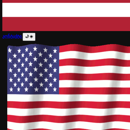
კონტაქტი
🌙
☀️