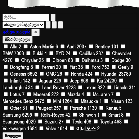
გასუფთავება
✕
მწარმოებელი
Alfa
2
Aston Martin
6
Audi
2037
Bentley
101
BMW
7003
Bukki
4
BYD
24
Cadillac
237
Chevrolet
4270
Chrysler
25
Citroen
83
Daihatsu
3
Dodge
30
Dongfeng
8
Ferrari
20
Fiat
38
Ford
752
Geely
9
Genesis
6692
GMC
26
Honda
424
Hyundai
23789
Infiniti
142
Jaguar
229
Jeep
868
Kia
24230
Lamborghini
34
Land Rover
1223
Lexus
322
Lincoln
311
Lotus
7
Maserati
272
Mazda
4
McLaren
7
Mercedes-Benz
6475
Mini
1264
Mitsuoka
1
Nissan
123
Other
31
Peugeot
257
Porsche
1130
Renault
Samsung
5295
Rolls-Royce
42
Shinwon
1
Smart
8
Ssangyong
4929
Suzuki
27
Tesla
408
Toyota
468
Volkswagen
1684
Volvo
1614
이네오스
2
მოდელი