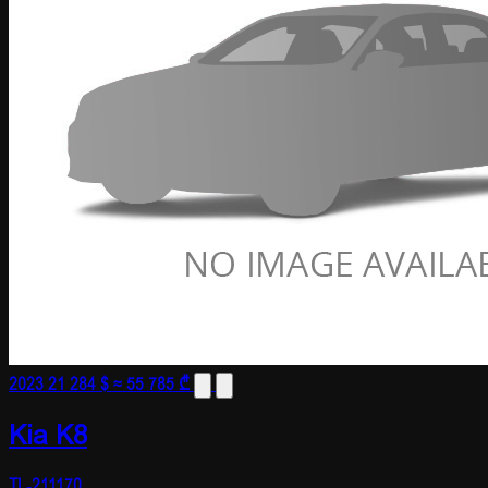
2023
21 284 $
≈ 55 785 ₾
Kia K8
TL-211170