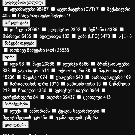
გადაცემათა კოლოფი
ავტომატური
96487
ავტომატური (CVT)
7
მექანიკური
405
ნახევრად ავტომატური
19
საწვავის ტიპი
დიზელი
29664
ელექტრო
2892
ბენზინი
54386
ჰიბრიდი
6435
წყალბადი
132
გაზი (LPG)
3473
기타
8
წამყვანი თვლები
ოთხივე წამყვანი (4x4)
25538
ფერი
ბეჟი
93
შავი
23366
ლურჯი
5366
ბრინჯაოსფერი
338
ყავისფერი
514
ოქროსფერი
38
ნაცრისფერი
18236
მწვანე
1074
ცისფერი
540
ნარინჯისფერი
169
მარგალიტისფერი
1675
ვარდისფერი
16
მეწამული
212
წითელი
1386
ვერცხლისფერი
3964
ფირუზისფერი
84
თეთრი
39437
ყვითელი
413
პარამეტრები
ლუქი
პანორამა
ტყავის სავარძლები
მულტიმედიის ეკრანი
უკანა ხედვის კამერა
გაფილტვრა