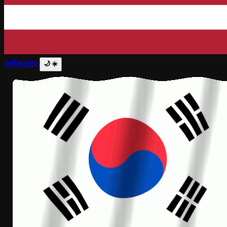
კონტაქტი
🌙
☀️