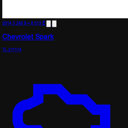
2014
3 248 $
≈ 8 513 ₾
Chevrolet Spark
TL-211174