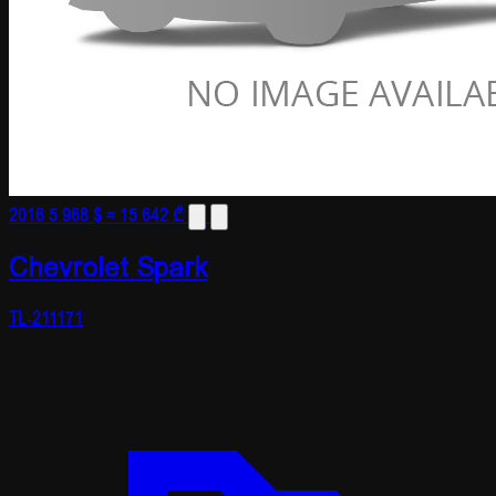
2016
5 968 $
≈ 15 642 ₾
Chevrolet Spark
TL-211171