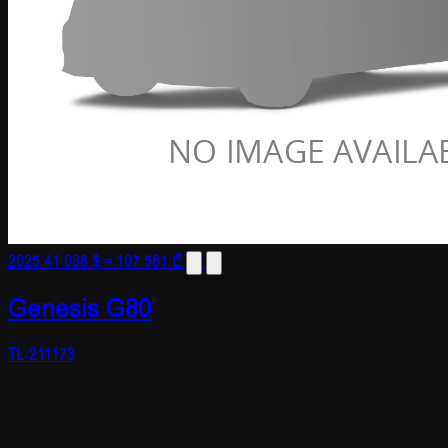
2025
41 038 $
≈ 107 561 ₾
Genesis G80
TL-211173