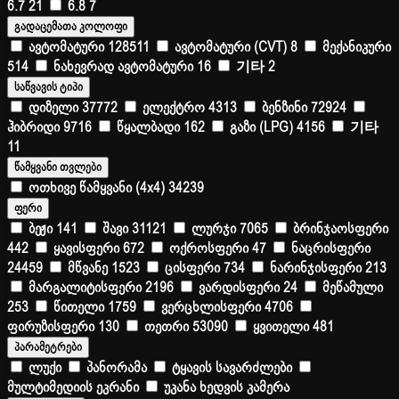
6.7
21
6.8
7
გადაცემათა კოლოფი
ავტომატური
128511
ავტომატური (CVT)
8
მექანიკური
514
ნახევრად ავტომატური
16
기타
2
საწვავის ტიპი
დიზელი
37772
ელექტრო
4313
ბენზინი
72924
ჰიბრიდი
9716
წყალბადი
162
გაზი (LPG)
4156
기타
11
წამყვანი თვლები
ოთხივე წამყვანი (4x4)
34239
ფერი
ბეჟი
141
შავი
31121
ლურჯი
7065
ბრინჯაოსფერი
442
ყავისფერი
672
ოქროსფერი
47
ნაცრისფერი
24459
მწვანე
1523
ცისფერი
734
ნარინჯისფერი
213
მარგალიტისფერი
2196
ვარდისფერი
24
მეწამული
253
წითელი
1759
ვერცხლისფერი
4706
ფირუზისფერი
130
თეთრი
53090
ყვითელი
481
პარამეტრები
ლუქი
პანორამა
ტყავის სავარძლები
მულტიმედიის ეკრანი
უკანა ხედვის კამერა