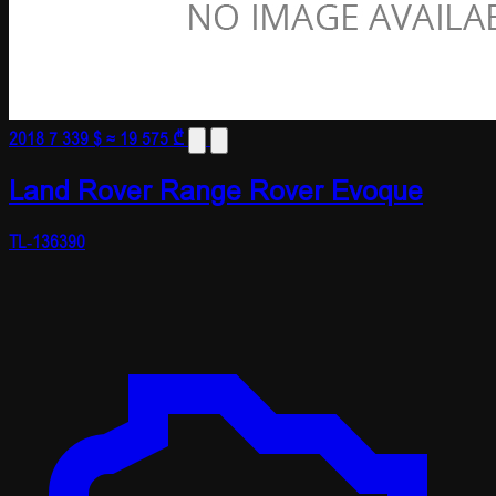
2018
7 339 $
≈ 19 575 ₾
Land Rover Range Rover Evoque
TL-136390