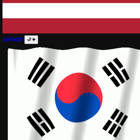
კონტაქტი
🌙
☀️