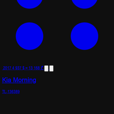
2017
4 937 $
≈ 13 168 ₾
Kia Morning
TL-136389