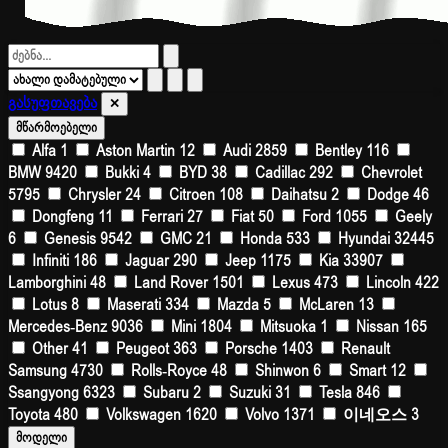
გასუფთავება
✕
მწარმოებელი
Alfa
1
Aston Martin
12
Audi
2859
Bentley
116
BMW
9420
Bukki
4
BYD
38
Cadillac
292
Chevrolet
5795
Chrysler
24
Citroen
108
Daihatsu
2
Dodge
46
Dongfeng
11
Ferrari
27
Fiat
50
Ford
1055
Geely
6
Genesis
9542
GMC
21
Honda
533
Hyundai
32445
Infiniti
186
Jaguar
290
Jeep
1175
Kia
33907
Lamborghini
48
Land Rover
1501
Lexus
473
Lincoln
422
Lotus
8
Maserati
334
Mazda
5
McLaren
13
Mercedes-Benz
9036
Mini
1804
Mitsuoka
1
Nissan
165
Other
41
Peugeot
363
Porsche
1403
Renault
Samsung
4730
Rolls-Royce
48
Shinwon
6
Smart
12
Ssangyong
6323
Subaru
2
Suzuki
31
Tesla
846
Toyota
480
Volkswagen
1620
Volvo
1371
이네오스
3
მოდელი