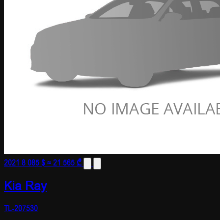
2021
8 085 $
≈ 21 565 ₾
Kia Ray
TL-207530