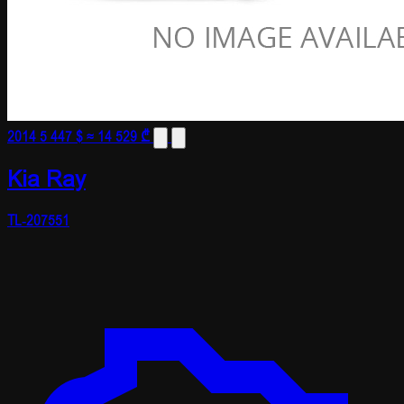
2014
5 447 $
≈ 14 529 ₾
Kia Ray
TL-207551