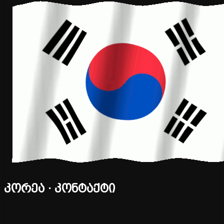
კორეა · კონტაქტი