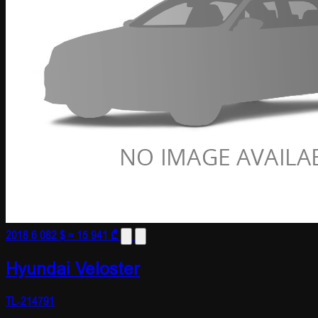
2018
6 082 $
≈ 15 941 ₾
Hyundai Veloster
TL-214791