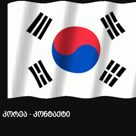
კორეა · კონტაქტი