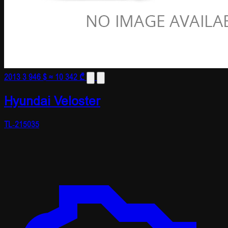
2013
3 946 $
≈ 10 342 ₾
Hyundai Veloster
TL-215035