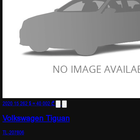
2020
15 262 $
≈ 40 002 ₾
Volkswagen Tiguan
TL-207806