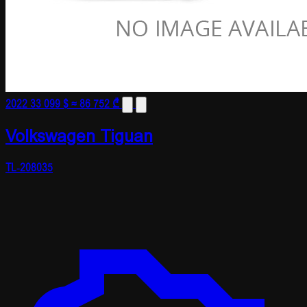
2022
33 099 $
≈ 86 752 ₾
Volkswagen Tiguan
TL-208035