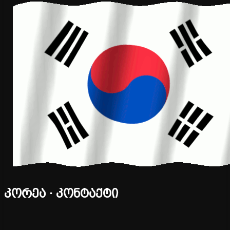
კორეა · კონტაქტი