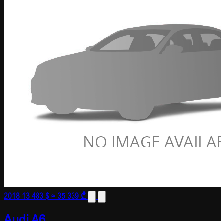
2018
13 483 $
≈ 35 339 ₾
Audi A6