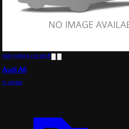
2020
19 853 $
≈ 52 035 ₾
Audi A6
TL-207809