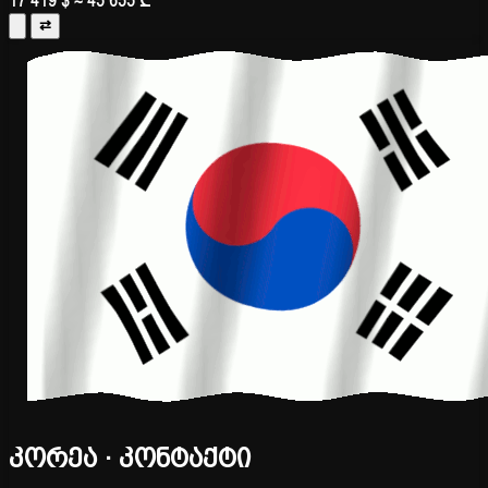
17 419 $
≈ 45 655 ₾
⇄
კორეა · კონტაქტი