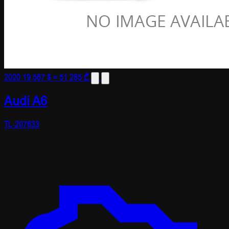
2020
19 567 $
≈ 51 285 ₾
Audi A6
TL-207633