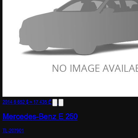
2014
6 652 $
≈ 17 435 ₾
Mercedes-Benz E 250
TL-207901