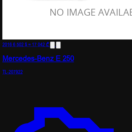
2016
6 502 $
≈ 17 042 ₾
Mercedes-Benz E 250
TL-207922