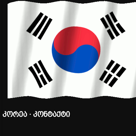
კორეა · კონტაქტი