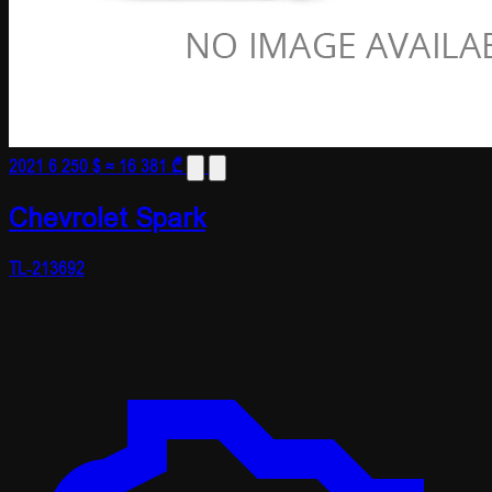
2021
6 250 $
≈ 16 381 ₾
Chevrolet Spark
TL-213692