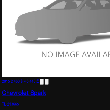
2015
2 460 $
≈ 6 448 ₾
Chevrolet Spark
TL-213665