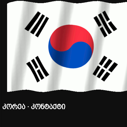
კორეა · კონტაქტი