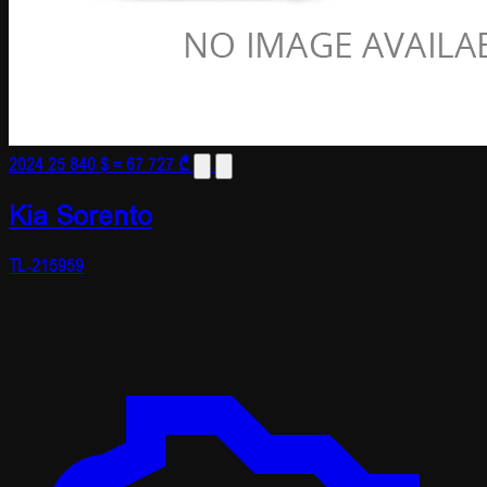
2024
25 840 $
≈ 67 727 ₾
Kia Sorento
TL-215959