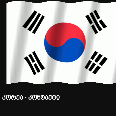
კორეა · კონტაქტი