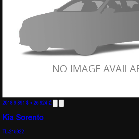
2018
9 891 $
≈ 25 924 ₾
Kia Sorento
TL-215922