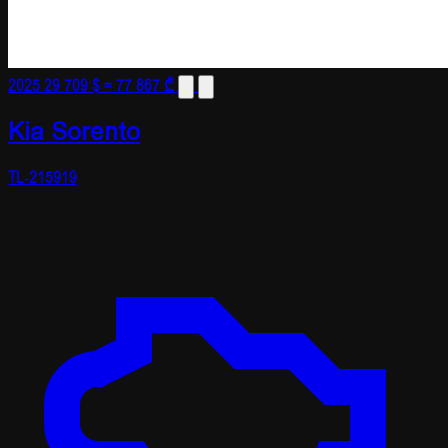
2025
29 709 $
≈ 77 867 ₾
Kia Sorento
TL-215919