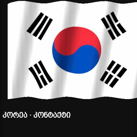
კორეა · კონტაქტი