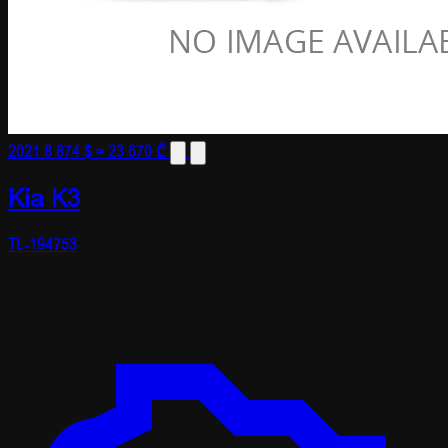
2021
8 874 $
≈ 23 670 ₾
Kia K3
TL-194753