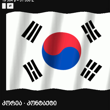
19 584 $
≈ 51 330 ₾
⇄
კორეა · კონტაქტი