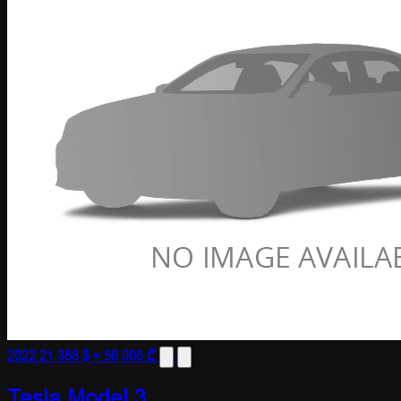
2022
21 368 $
≈ 56 006 ₾
Tesla Model 3