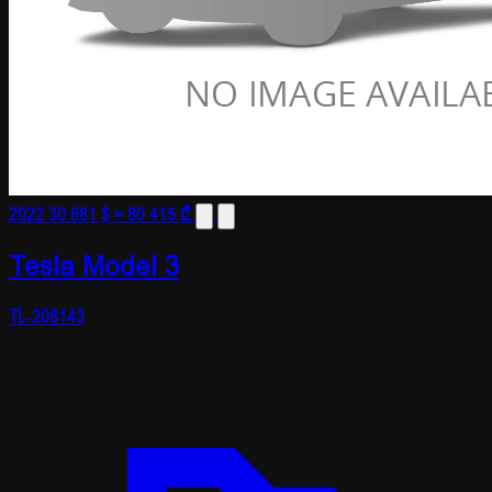
2022
30 681 $
≈ 80 415 ₾
Tesla Model 3
TL-208143