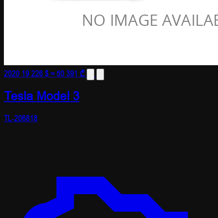
2020
19 226 $
≈ 50 391 ₾
Tesla Model 3
TL-206818