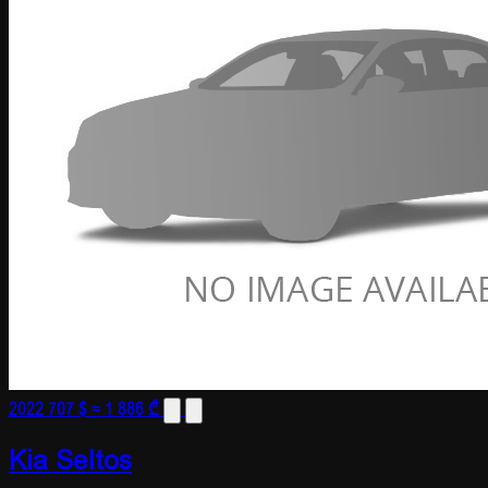
2022
707 $
≈ 1 886 ₾
Kia Seltos