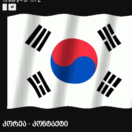
13 938 $
≈ 37 177 ₾
⇄
კორეა · კონტაქტი