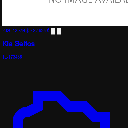
2020
12 344 $
≈ 32 925 ₾
Kia Seltos
TL-173488