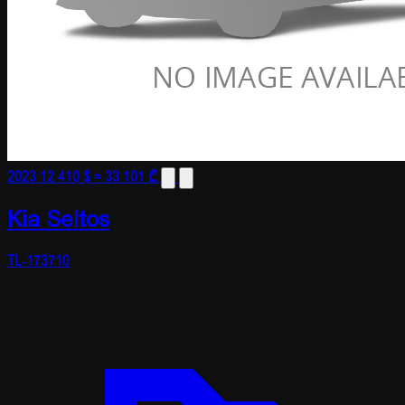
2023
12 410 $
≈ 33 101 ₾
Kia Seltos
TL-173710