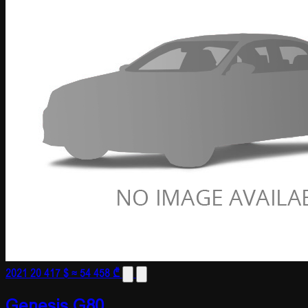
2021
20 417 $
≈ 54 458 ₾
Genesis G80