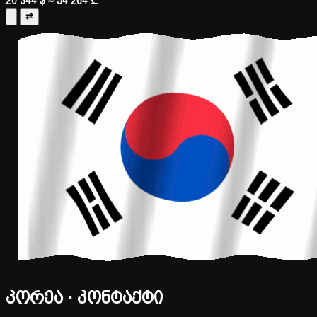
20 344 $
≈ 54 264 ₾
⇄
კორეა · კონტაქტი