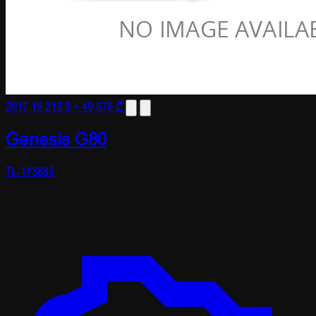
2017
15 213 $
≈ 40 578 ₾
Genesis G80
TL-173883