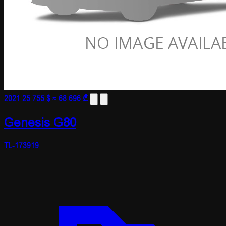
2021
25 755 $
≈ 68 696 ₾
Genesis G80
TL-173919