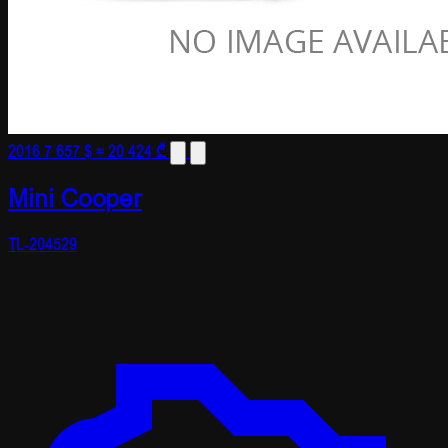
2016
7 657 $
≈ 20 424 ₾
Mini Cooper
TL-204529