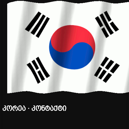
კორეა · კონტაქტი