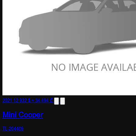
2021
12 932 $
≈ 34 494 ₾
Mini Cooper
TL-204409