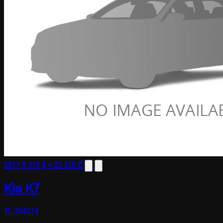
2017
8 370 $
≈ 22 325 ₾
Kia K7
TL-204274