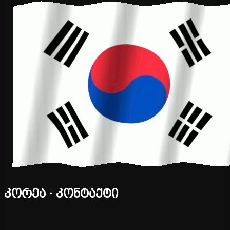
კორეა · კონტაქტი