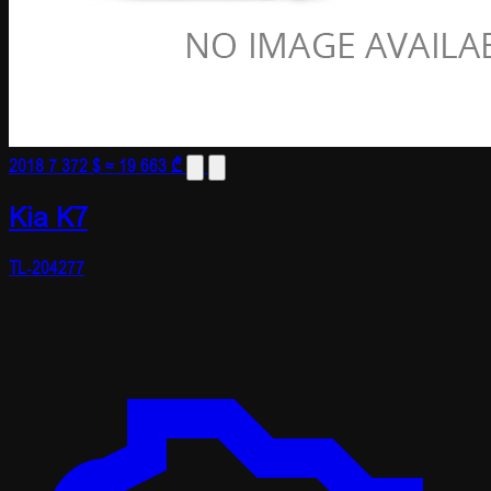
2018
7 372 $
≈ 19 663 ₾
Kia K7
TL-204277