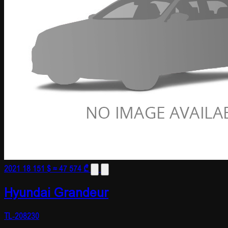
2021
18 151 $
≈ 47 574 ₾
Hyundai Grandeur
TL-208230