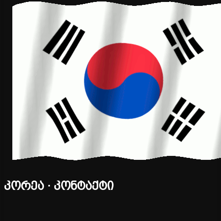
კორეა · კონტაქტი