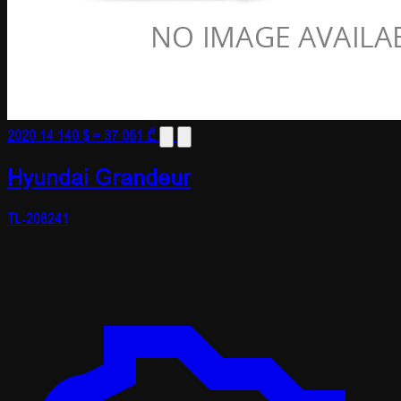
2020
14 140 $
≈ 37 061 ₾
Hyundai Grandeur
TL-208241