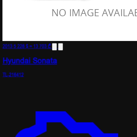
2013
5 228 $
≈ 13 703 ₾
Hyundai Sonata
TL-216412