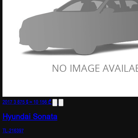
2017
3 875 $
≈ 10 156 ₾
Hyundai Sonata
TL-216397