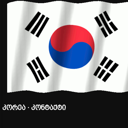
კორეა · კონტაქტი