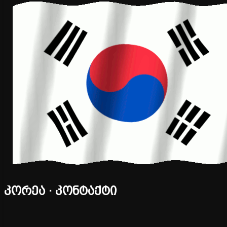
კორეა · კონტაქტი