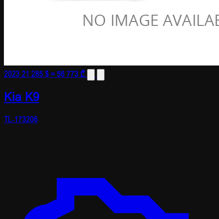
2023
21 285 $
≈ 56 773 ₾
Kia K9
TL-173206