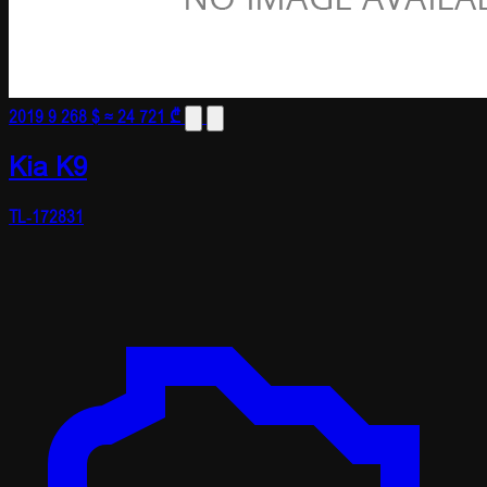
2019
9 268 $
≈ 24 721 ₾
Kia K9
TL-172831