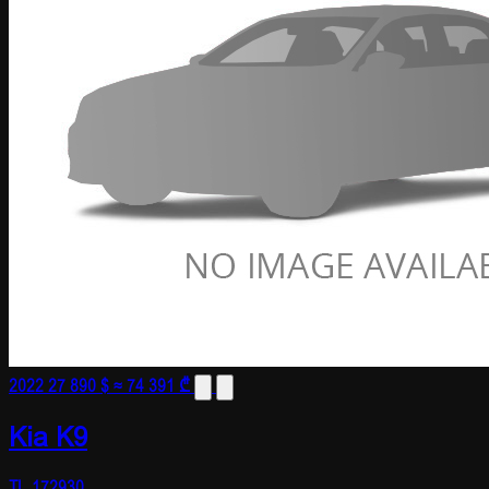
2022
27 890 $
≈ 74 391 ₾
Kia K9
TL-172930