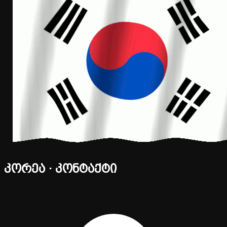
კორეა · კონტაქტი