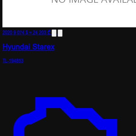
2020
9 074 $
≈ 24 203 ₾
Hyundai Starex
TL-194853