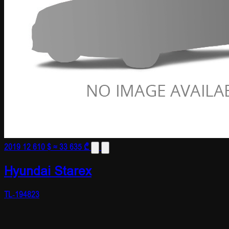
2019
12 610 $
≈ 33 635 ₾
Hyundai Starex
TL-194823