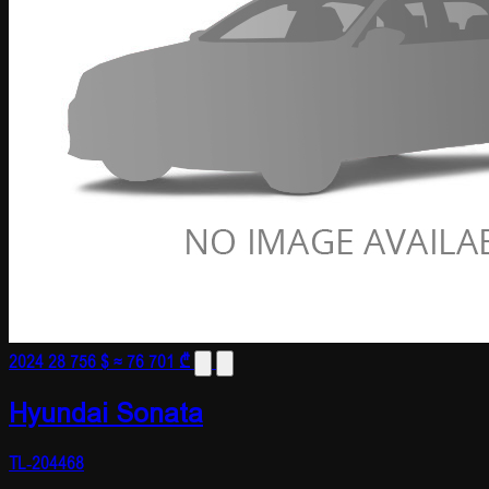
2024
28 756 $
≈ 76 701 ₾
Hyundai Sonata
TL-204468