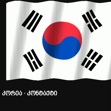
კორეა · კონტაქტი