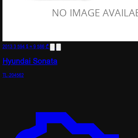
2013
3 594 $
≈ 9 586 ₾
Hyundai Sonata
TL-204562