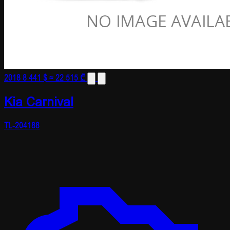
2018
8 441 $
≈ 22 515 ₾
Kia Carnival
TL-204188