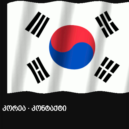
კორეა · კონტაქტი