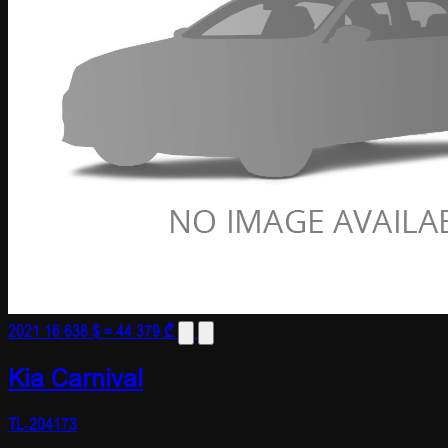
2021
16 638 $
≈ 44 379 ₾
Kia Carnival
TL-204173