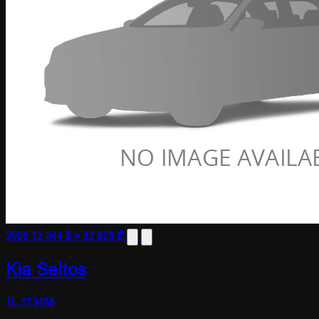
2020
12 344 $
≈ 32 925 ₾
Kia Seltos
TL-173488