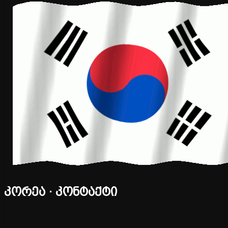
კორეა · კონტაქტი