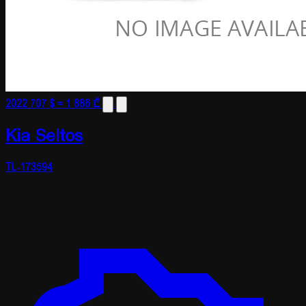
2022
707 $
≈ 1 886 ₾
Kia Seltos
TL-173594