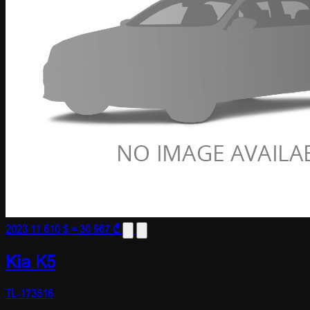
2023
11 610 $
≈ 30 967 ₾
Kia K5
TL-173516