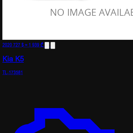
2020
727 $
≈ 1 939 ₾
Kia K5
TL-173581