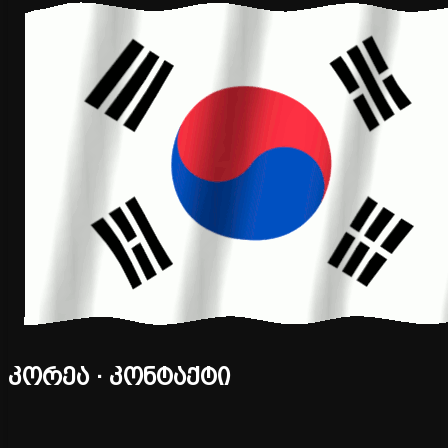
კორეა · კონტაქტი