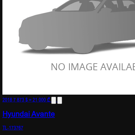
2018
7 873 $
≈ 21 000 ₾
Hyundai Avante
TL-173767