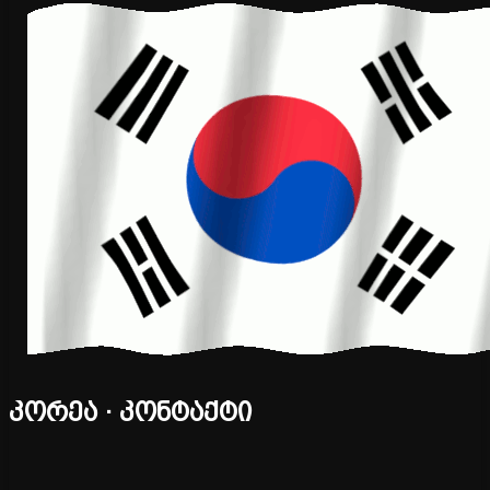
კორეა · კონტაქტი