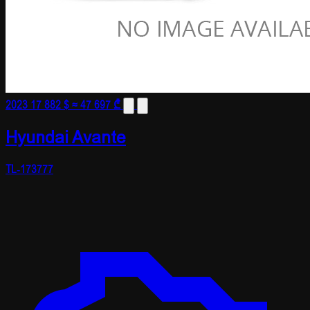
2023
17 882 $
≈ 47 697 ₾
Hyundai Avante
TL-173777