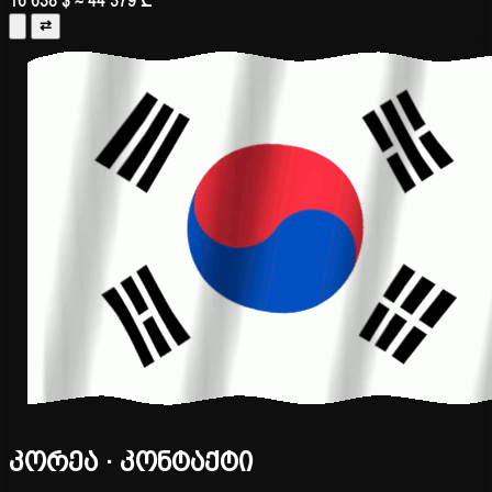
16 638 $
≈ 44 379 ₾
⇄
კორეა · კონტაქტი