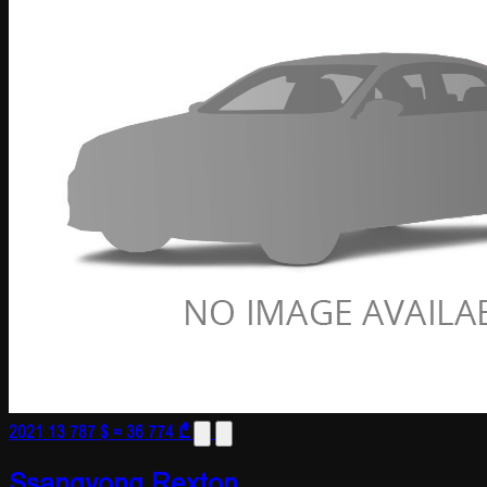
2021
13 787 $
≈ 36 774 ₾
Ssangyong Rexton