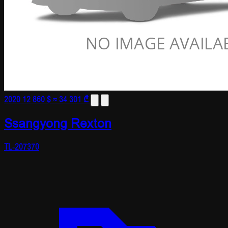
2020
12 860 $
≈ 34 301 ₾
Ssangyong Rexton
TL-207370