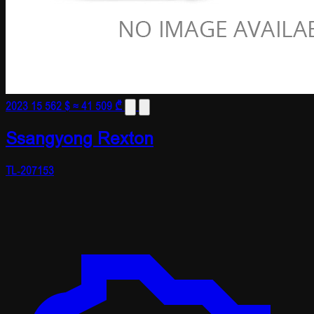
2023
15 562 $
≈ 41 509 ₾
Ssangyong Rexton
TL-207153