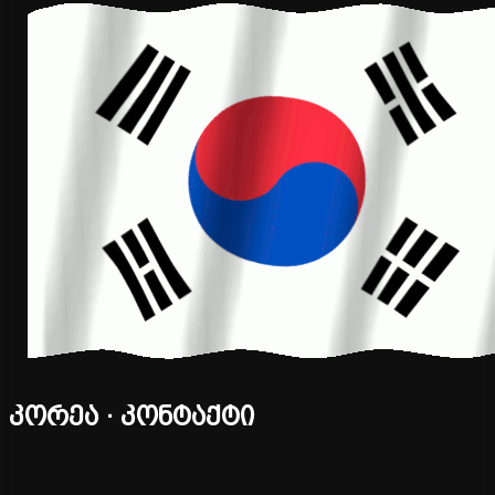
კორეა · კონტაქტი