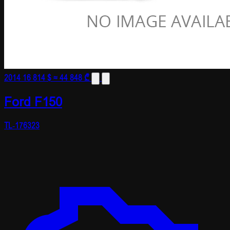
2014
16 814 $
≈ 44 848 ₾
Ford F150
TL-176323