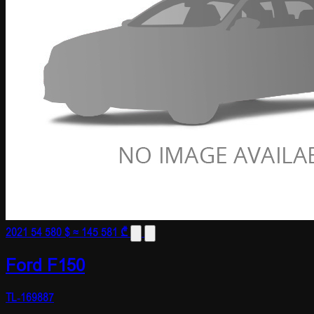
2021
54 580 $
≈ 145 581 ₾
Ford F150
TL-169887