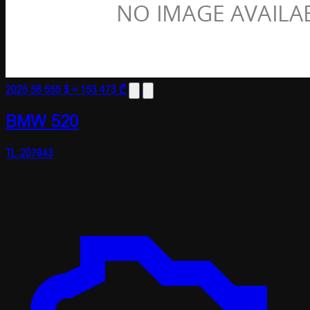
2025
58 555 $
≈ 153 473 ₾
BMW 520
TL-207843