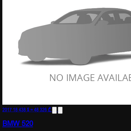
2017
18 438 $
≈ 48 326 ₾
BMW 520