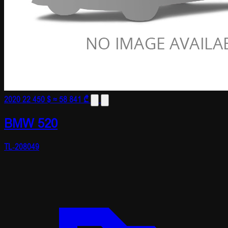
2020
22 450 $
≈ 58 841 ₾
BMW 520
TL-208049