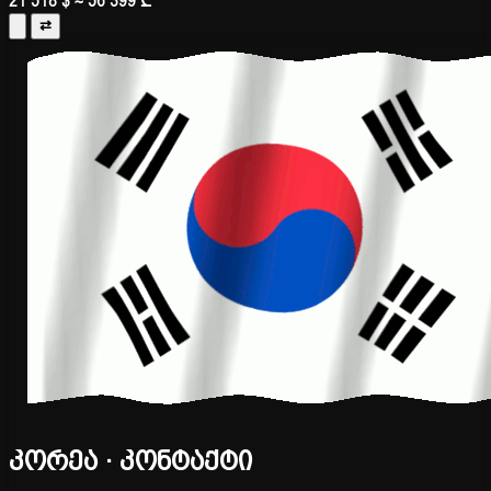
21 518 $
≈ 56 399 ₾
⇄
კორეა · კონტაქტი