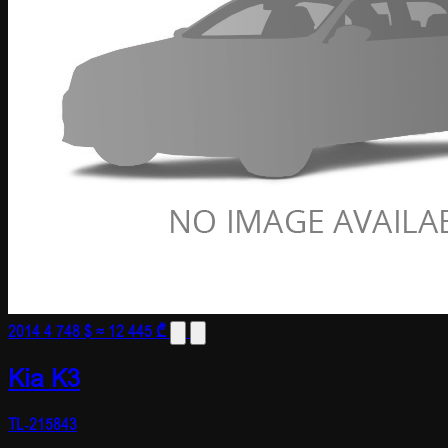
2014
4 748 $
≈ 12 445 ₾
Kia K3
TL-215843