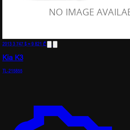
2013
3 747 $
≈ 9 821 ₾
Kia K3
TL-215855