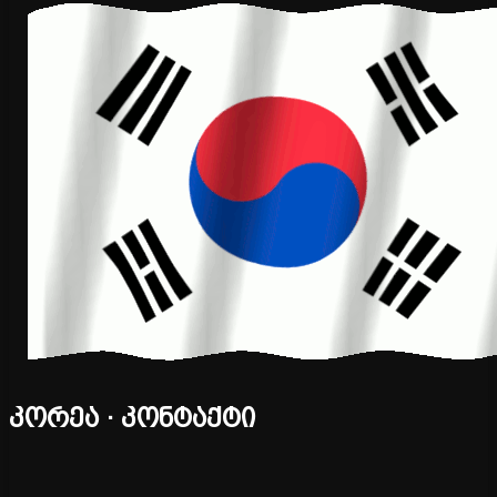
კორეა · კონტაქტი