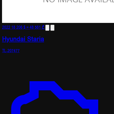
2022
18 206 $
≈ 48 561 ₾
Hyundai Staria
TL-207477