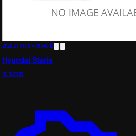
2022
21 913 $
≈ 58 449 ₾
Hyundai Staria
TL-207529