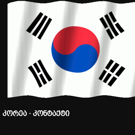
კორეა · კონტაქტი