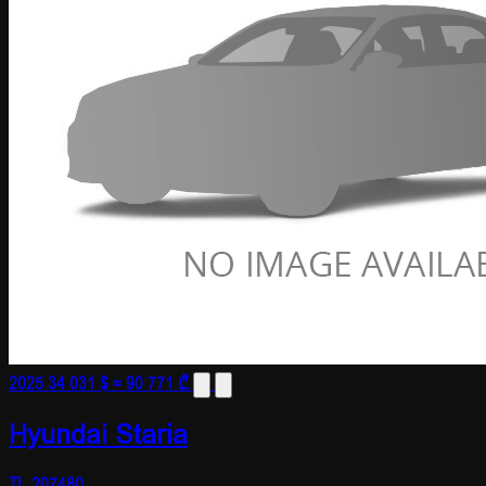
2025
34 031 $
≈ 90 771 ₾
Hyundai Staria
TL-207480