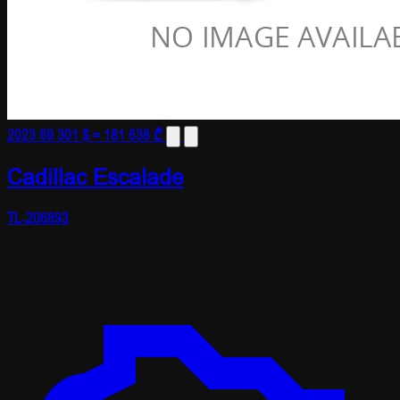
2023
69 301 $
≈ 181 638 ₾
Cadillac Escalade
TL-206893