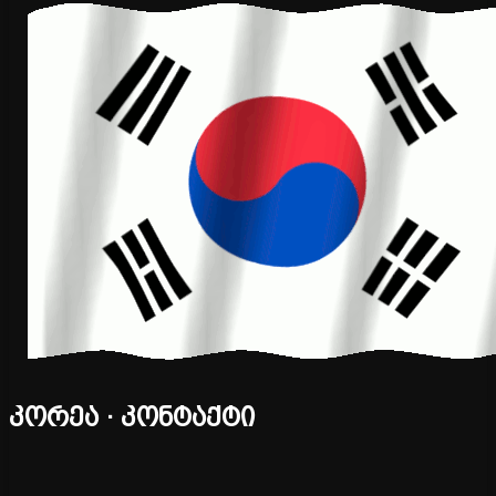
კორეა · კონტაქტი