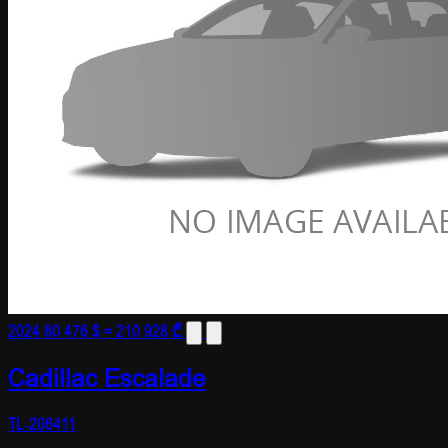
2024
80 476 $
≈ 210 928 ₾
Cadillac Escalade
TL-206411