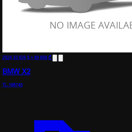
2024
33 629 $
≈ 89 699 ₾
BMW X2
TL-196745