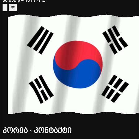
60 652 $
≈ 161 777 ₾
⇄
კორეა · კონტაქტი