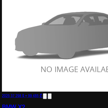
2025
37 298 $
≈ 99 485 ₾
BMW X2