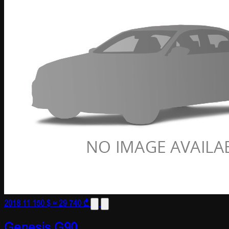
2018
11 150 $
≈ 29 740 ₾
Genesis G90