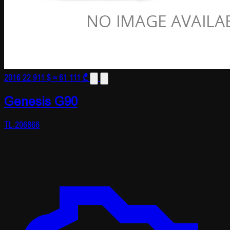
2016
22 911 $
≈ 61 111 ₾
Genesis G90
TL-206866