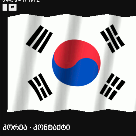
6 445 $
≈ 17 191 ₾
⇄
კორეა · კონტაქტი