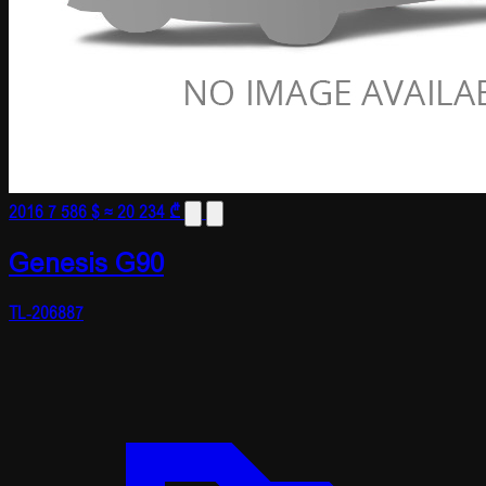
2016
7 586 $
≈ 20 234 ₾
Genesis G90
TL-206887