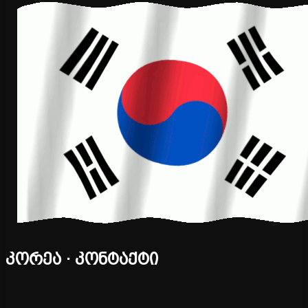
კორეა · კონტაქტი