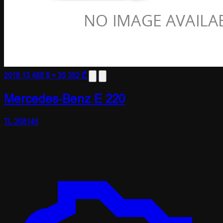
2018
13 488 $
≈ 35 352 ₾
Mercedes-Benz E 220
TL-208145