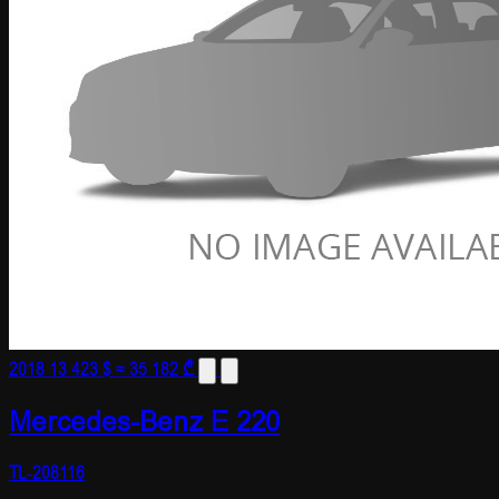
2018
13 423 $
≈ 35 182 ₾
Mercedes-Benz E 220
TL-208116