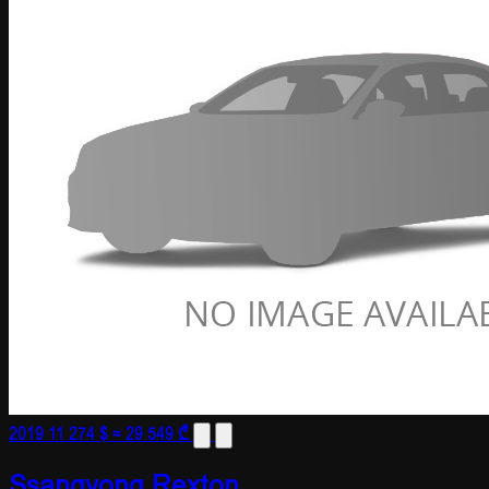
2019
11 274 $
≈ 29 549 ₾
Ssangyong Rexton