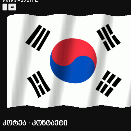
9 619 $
≈ 25 211 ₾
⇄
კორეა · კონტაქტი