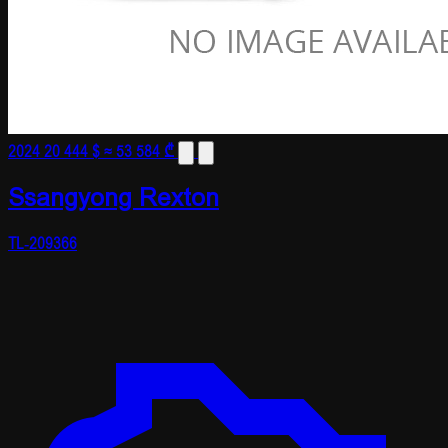
2024
20 444 $
≈ 53 584 ₾
Ssangyong Rexton
TL-209366