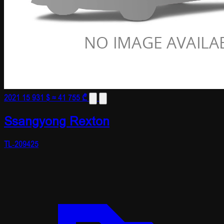
2021
15 931 $
≈ 41 755 ₾
Ssangyong Rexton
TL-209425