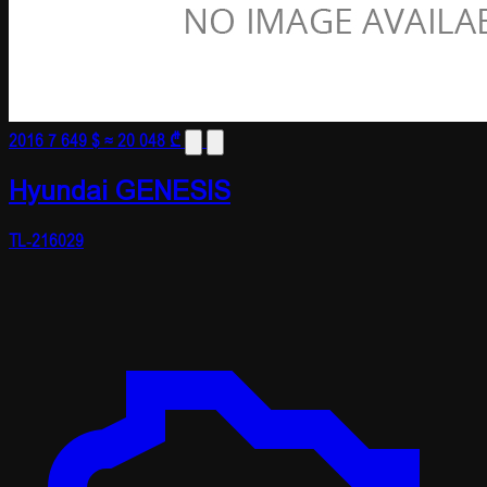
2016
7 649 $
≈ 20 048 ₾
Hyundai GENESIS
TL-216029