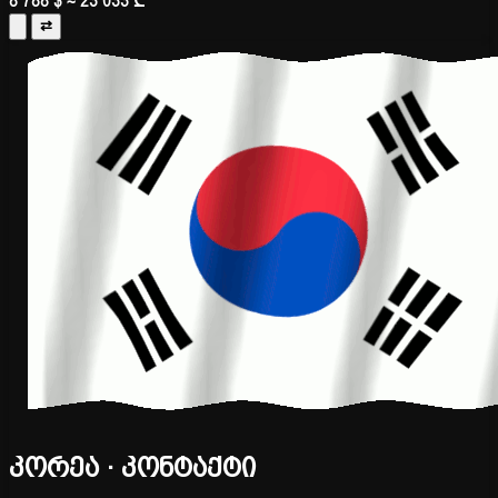
8 788 $
≈ 23 033 ₾
⇄
კორეა · კონტაქტი