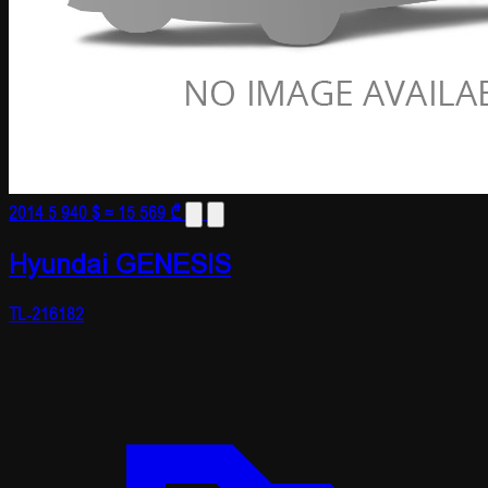
2014
5 940 $
≈ 15 569 ₾
Hyundai GENESIS
TL-216182