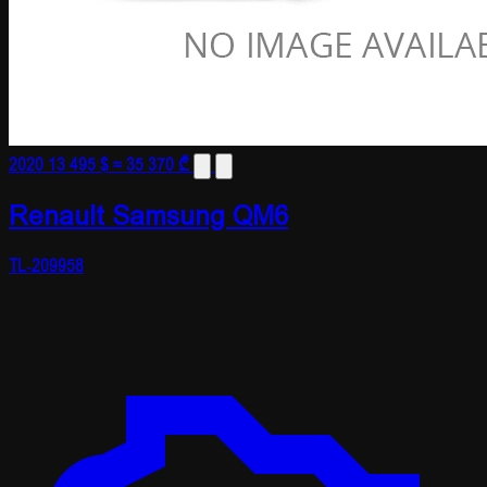
2020
13 495 $
≈ 35 370 ₾
Renault Samsung QM6
TL-209958