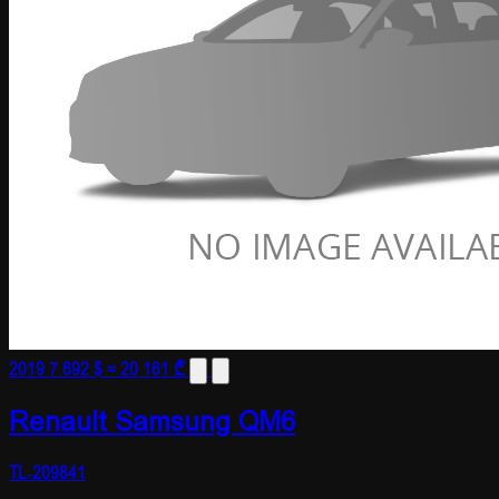
2019
7 692 $
≈ 20 161 ₾
Renault Samsung QM6
TL-209841