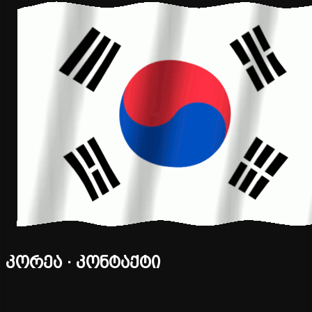
კორეა · კონტაქტი