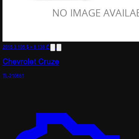
2015
3 105 $
≈ 8 138 ₾
Chevrolet Cruze
TL-210651