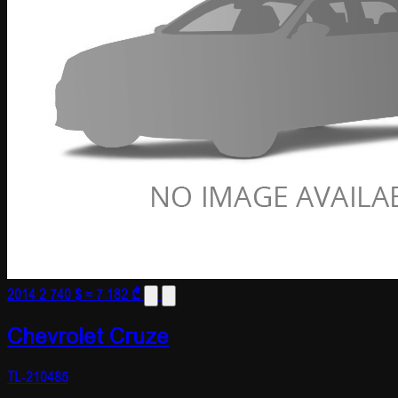
2014
2 740 $
≈ 7 182 ₾
Chevrolet Cruze
TL-210485