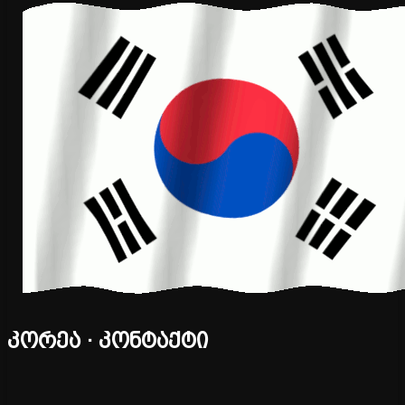
კორეა · კონტაქტი