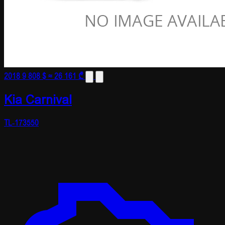
2018
9 808 $
≈ 26 161 ₾
Kia Carnival
TL-173550