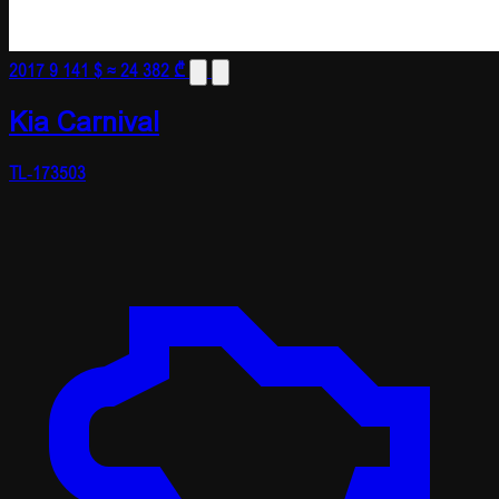
2017
9 141 $
≈ 24 382 ₾
Kia Carnival
TL-173503