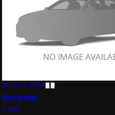
2021
13 811 $
≈ 36 838 ₾
Kia Carnival
TL-173530