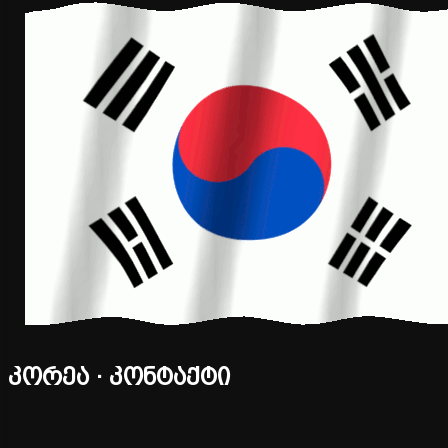
კორეა · კონტაქტი