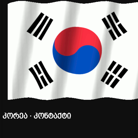
კორეა · კონტაქტი