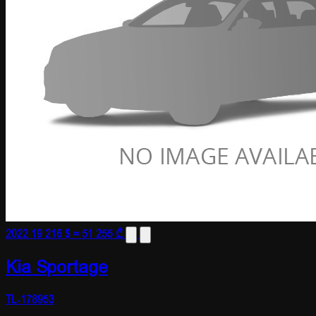
2022
19 216 $
≈ 51 255 ₾
Kia Sportage
TL-178953