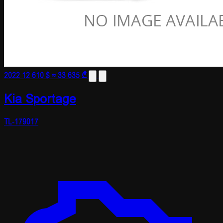
2022
12 610 $
≈ 33 635 ₾
Kia Sportage
TL-179017