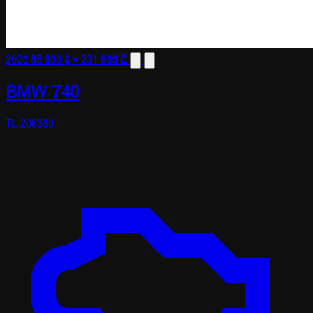
2025
86 850 $
≈ 231 655 ₾
BMW 740
TL-206350