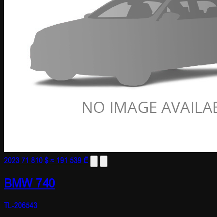
2023
71 810 $
≈ 191 539 ₾
BMW 740
TL-206543