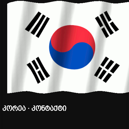
კორეა · კონტაქტი