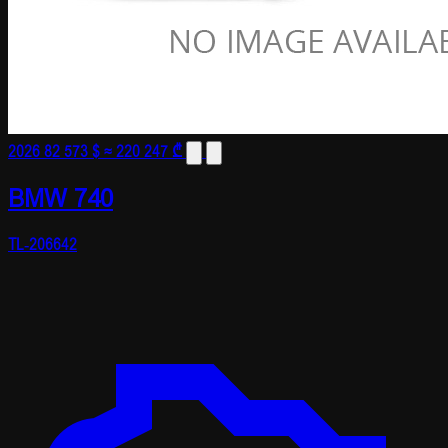
2026
82 573 $
≈ 220 247 ₾
BMW 740
TL-206642