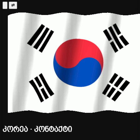
⇄
კორეა · კონტაქტი