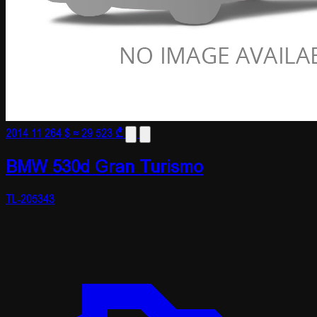
2014
11 264 $
≈ 29 523 ₾
BMW 530d Gran Turismo
TL-205343