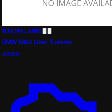
2015
5 746 $
≈ 15 060 ₾
BMW 530d Gran Turismo
TL-204813