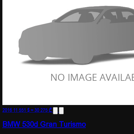
2016
11 551 $
≈ 30 275 ₾
BMW 530d Gran Turismo