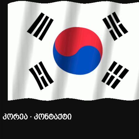
კორეა · კონტაქტი