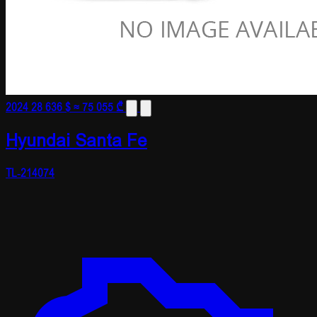
2024
28 636 $
≈ 75 055 ₾
Hyundai Santa Fe
TL-214074