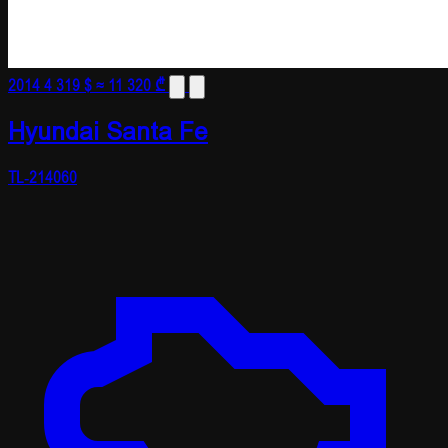
2014
4 319 $
≈ 11 320 ₾
Hyundai Santa Fe
TL-214060