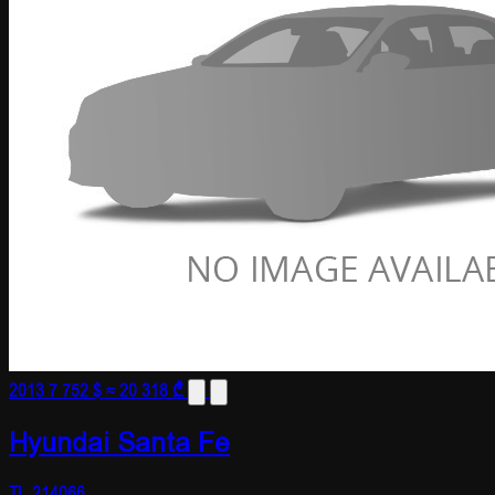
2013
7 752 $
≈ 20 318 ₾
Hyundai Santa Fe
TL-214066