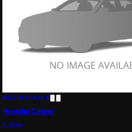
2023
9 724 $
≈ 25 937 ₾
Hyundai Casper
TL-207395