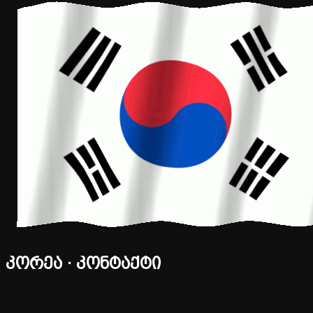
კორეა · კონტაქტი