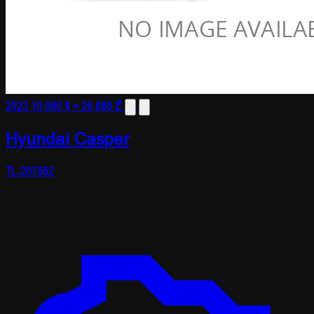
2023
10 080 $
≈ 26 886 ₾
Hyundai Casper
TL-207562