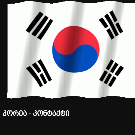
კორეა · კონტაქტი