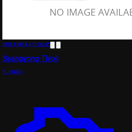
2016
4 597 $
≈ 12 262 ₾
Ssangyong Tivoli
TL-194974