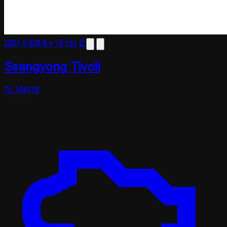
2021
6 805 $
≈ 18 151 ₾
Ssangyong Tivoli
TL-194778