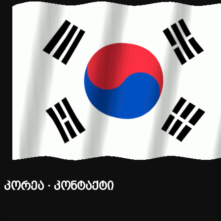
კორეა · კონტაქტი