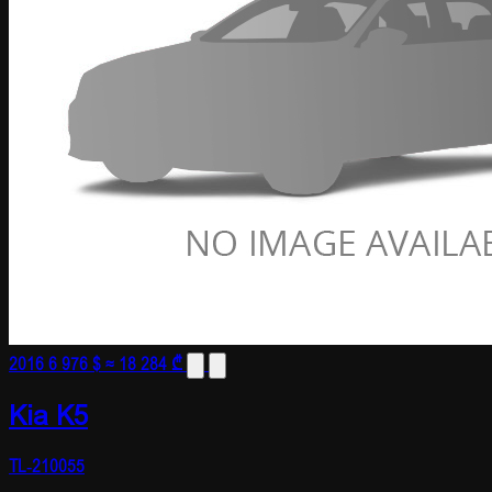
2016
6 976 $
≈ 18 284 ₾
Kia K5
TL-210055