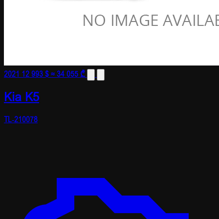
2021
12 993 $
≈ 34 055 ₾
Kia K5
TL-210078