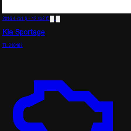
2016
4 751 $
≈ 12 452 ₾
Kia Sportage
TL-210487