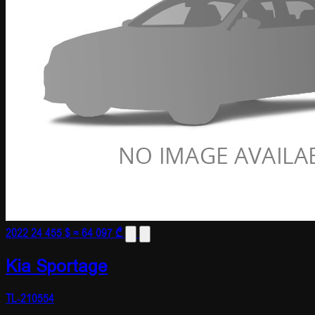
2022
24 455 $
≈ 64 097 ₾
Kia Sportage
TL-210554