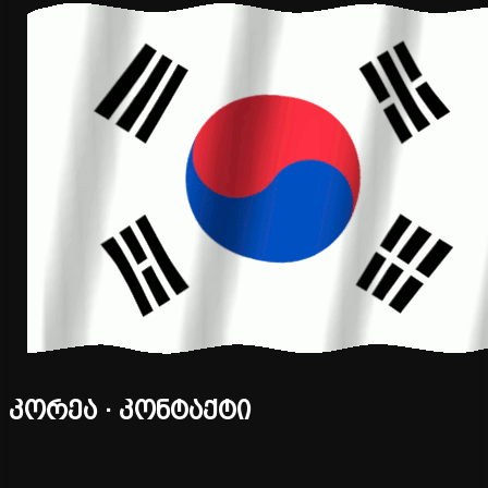
კორეა · კონტაქტი