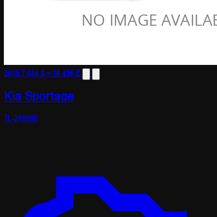
2018
7 034 $
≈ 18 436 ₾
Kia Sportage
TL-210590